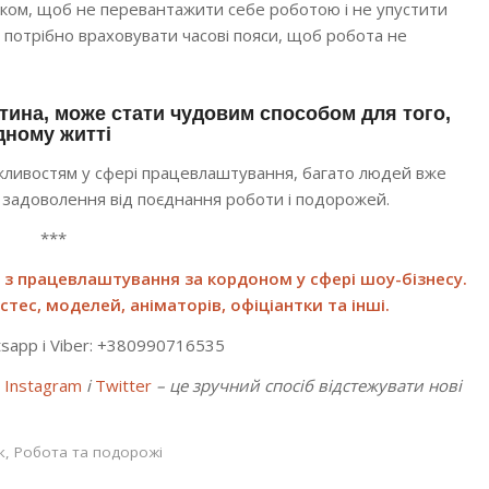
инком, щоб не перевантажити себе роботою і не упустити
потрібно враховувати часові пояси, щоб робота не
стина, може стати чудовим способом для того,
дному житті
жливостям у сфері працевлаштування, багато людей вже
 задоволення від поєднання роботи і подорожей.
***
 з працевлаштування за кордоном у сфері шоу-бізнесу.
тес, моделей, аніматорів, офіціантки та інші.
sapp і Viber: +380990716535
,
Instagram
і
Twitter
– це зручний спосіб відстежувати нові
к
,
Робота та подорожі