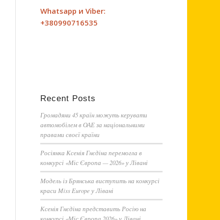
Whatsapp и Viber:
+380990716535
Recent Posts
Громадяни 45 країн можуть керувати
автомобілем в ОАЕ за національними
правами своєї країни
Росіянка Ксенія Гнєдіна перемогла в
конкурсі «Міс Європа — 2026» у Лівані
Модель із Брянська виступить на конкурсі
краси Miss Europe у Лівані
Ксенія Гнєдіна представить Росію на
конкурсі «Міс Європа 2026» у Лівані