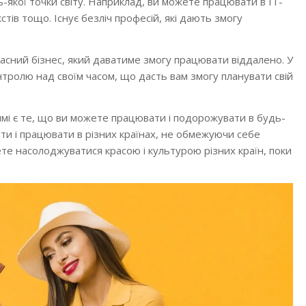
ь-якої точки світу. Наприклад, ви можете працювати в IT-
стів тощо. Існує безліч професій, які дають змогу
ласний бізнес, який даватиме змогу працювати віддалено. У
нтролю над своїм часом, що дасть вам змогу планувати свій
мі є те, що ви можете працювати і подорожувати в будь-
ити і працювати в різних країнах, не обмежуючи себе
ете насолоджуватися красою і культурою різних країн, поки