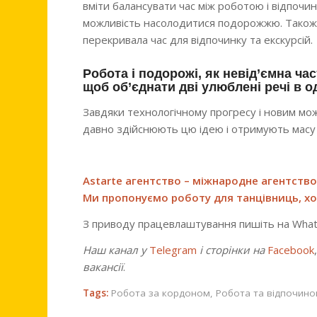
вміти балансувати час між роботою і відпоч
можливість насолодитися подорожжю. Також 
перекривала час для відпочинку та екскурсій.
Робота і подорожі, як невід’ємна ча
щоб об’єднати дві улюблені речі в о
Завдяки технологічному прогресу і новим мо
давно здійснюють цю ідею і отримують масу
Astarte агентство – міжнародне агентство
Ми пропонуємо роботу для танцівниць, хос
З приводу працевлаштування пишіть на What
Наш канал у
Telegram
і сторінки на
Facebook
вакансії
.
Tags:
Робота за кордоном
,
Робота та відпочино