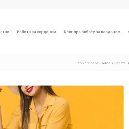
тство
Робота за кордоном
Блог про роботу за кордоном
You are here:
Home
/
Робота і 