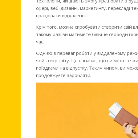
технологій, які дають змогу працювати з буд
сфері, веб-дизайні, маркетингу, перекладі тек
працювати віддалено.
Крім того, можна спробувати створити свій в
такому разі ви матимете більше свободи і ко
час.
Однією з переваг роботи у віддаленому режи
якій точці світу. Це означає, що ви можете ж
поїздками на відпустку. Таким чином, ви мож
продовжуєте заробляти.