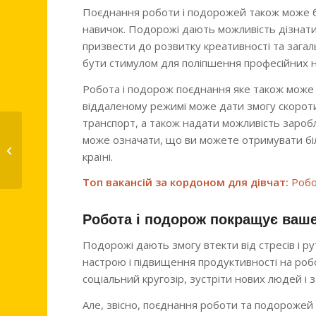
Поєднання роботи і подорожей також може б
навичок. Подорожі дають можливість дізнатис
призвести до розвитку креативності та зага
бути стимулом для поліпшення професійних н
Робота і подорож поєднання яке також може
віддаленому режимі може дати змогу скороти
транспорт, а також надати можливість заробл
може означати, що ви можете отримувати біл
Консумація в Лівані
країні.
Топ вакансій за кордоном для дівчат:
Робо
Робота і подорож покращує ваше
Подорожі дають змогу втекти від стресів і 
настрою і підвищення продуктивності на роб
соціальний кругозір, зустріти нових людей і 
Але, звісно, поєднання роботи та подорожей 