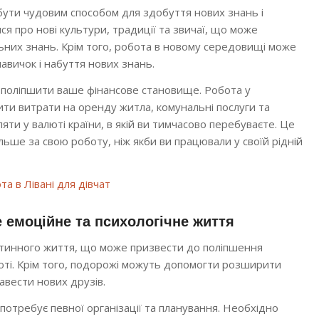
ути чудовим способом для здобуття нових знань і
я про нові культури, традиції та звичаї, що може
льних знань. Крім того, робота в новому середовищі може
авичок і набуття нових знань.
 поліпшити ваше фінансове становище. Робота у
ти витрати на оренду житла, комунальні послуги та
яти у валюті країни, в якій ви тимчасово перебуваєте. Це
ьше за свою роботу, ніж якби ви працювали у своїй рідній
та в Лівані для дівчат
 емоційне та психологічне життя
рутинного життя, що може призвести до поліпшення
оті. Крім того, подорожі можуть допомогти розширити
завести нових друзів.
потребує певної організації та планування. Необхідно